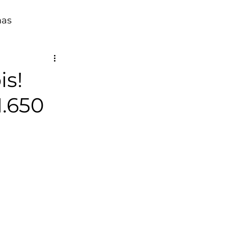
mas
is!
1.650