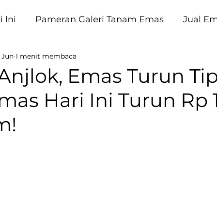
 Ini
Pameran Galeri Tanam Emas
Jual E
 Jun
1 menit membaca
am Emas
Anjlok, Emas Turun Tip
as Hari Ini Turun Rp 
m!