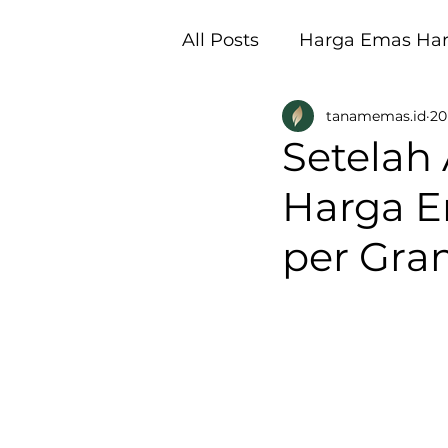
All Posts
Harga Emas Hari
tanamemas.id
20
Pembukaan Galeri Tan
Setelah 
Harga Em
per Gra