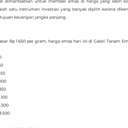
t dimanfaatkan untuk membeli emas di harga yang lebih kompe
ah satu instrumen investasi yang banyak dipilih karena diken
k tujuan keuangan jangka panjang.
ar Rp 1.650 per gram, harga emas hari ini di Galeri Tanam Em
0
50
950
.000
.350
0.100
3.500
23.500