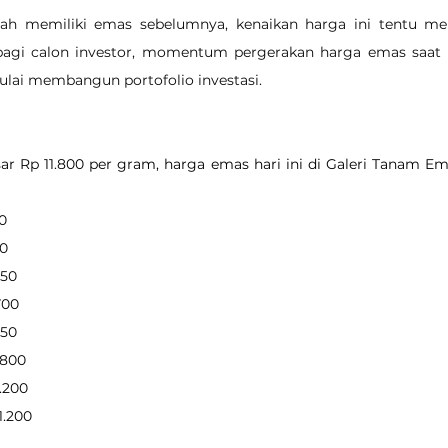
lah memiliki emas sebelumnya, kenaikan harga ini tentu me
 bagi calon investor, momentum pergerakan harga emas saat i
lai membangun portofolio investasi.
r Rp 11.800 per gram, harga emas hari ini di Galeri Tanam Em
00
50
650
700
050
7.800
1.200
91.200