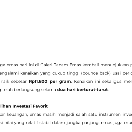
rga emas hari ini di Galeri Tanam Emas kembali menunjukkan pe
ngalami kenaikan yang cukup tinggi (bounce back) usai period
 naik sebesar 
Rp11.800 per gram
. Kenaikan ini sekaligus me
g telah berlangsung selama 
dua hari berturut-turut
.
ihan Investasi Favorit
asar keuangan, emas masih menjadi salah satu instrumen inves
ki nilai yang relatif stabil dalam jangka panjang, emas juga mud