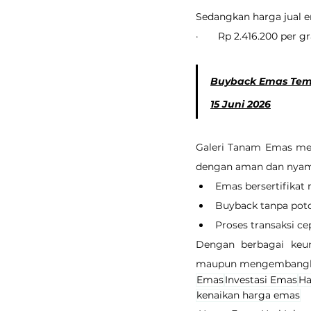
Sedangkan harga jual em
·       Rp 2.416.200 per 
Buyback Emas Tembu
15 Juni 2026
Galeri Tanam Emas men
dengan aman dan nyama
Emas bersertifikat 
Buyback tanpa pot
Proses transaksi ce
Dengan berbagai keun
maupun mengembangkan
Emas
Investasi Emas
Ha
kenaikan harga emas