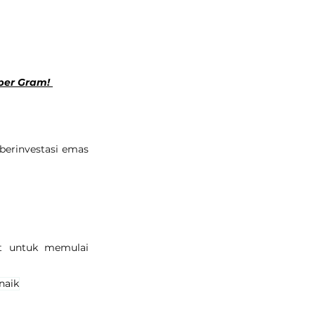
per Gram! 
erinvestasi emas 
t untuk memulai 
naik