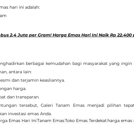
as hari ini adalah:
gram
s 2,4 Juta per Gram! Harga Emas Hari Ini Naik Rp 22.400 
ghadirkan berbagai kemudahan bagi masyarakat yang ingin b
n, antara lain:
resmi dan terjamin keasliannya.
ongan harga.
pat dan transparan.
tungan tersebut, Galeri Tanam Emas menjadi pilihan tepa
 investasi emas Anda.
rga Emas Hari Ini
Tanam Emas
Toko Emas Terdekat
harga emas 