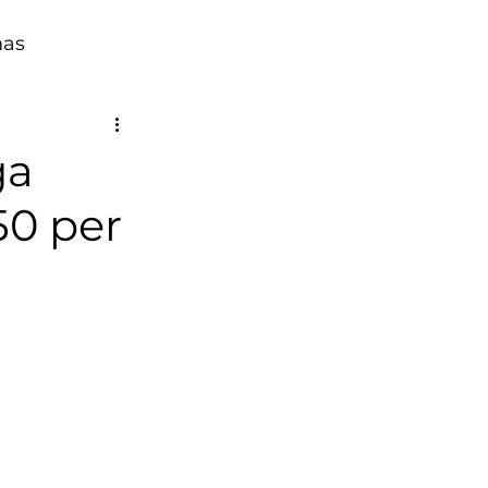
mas
ga
50 per