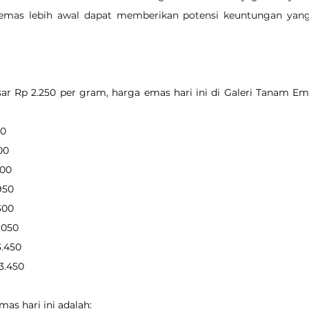
s lebih awal dapat memberikan potensi keuntungan yang l
r Rp 2.250 per gram, harga emas hari ini di Galeri Tanam Ema
50
800
900
.950
.300
0.050
3.450
93.450
as hari ini adalah: