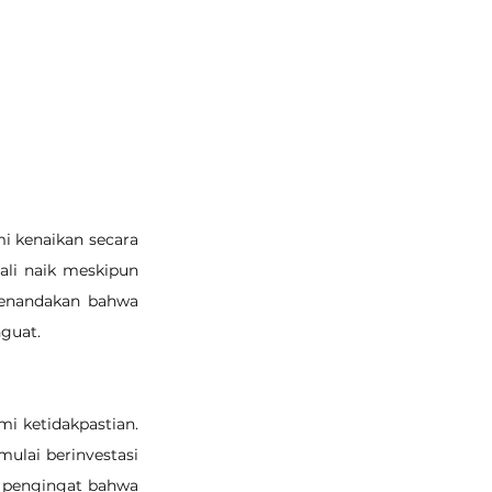
i kenaikan secara 
li naik meskipun 
menandakan bahwa 
nguat.
i ketidakpastian. 
ulai berinvestasi 
 pengingat bahwa 