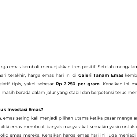
arga emas kembali menunjukkan tren positif. Setelah mengalam
ri terakhir, harga emas hari ini di 
Galeri Tanam Emas
 kemba
atif tipis, yakni sebesar 
Rp 2.250 per gram
. Kenaikan ini 
masih berada dalam jalur yang stabil dan berpotensi terus me
uk Investasi Emas?
, emas sering kali menjadi pilihan utama ketika pasar mengalam
dimiliki emas membuat banyak masyarakat semakin yakin untuk m
lio emas mereka. Kenaikan harga emas hari ini juga menjadi