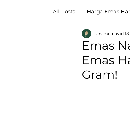
All Posts
Harga Emas Hari
tanamemas.id
18
Pembukaan Galeri Tan
Emas Na
Emas Har
Gram!