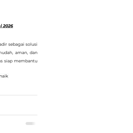
ni 2026
adir sebagai solusi 
udah, aman, dan 
as siap membantu 
naik