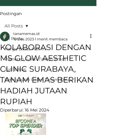
Postingan
All Posts
tanamemas.id
All Posts
19 Des 2023
1 menit membaca
KOLABORASI DENGAN
Harga Emas Hari Ini
MS GLOW AESTHETIC
Pameran Galeri Tanam Emas
CLINIC SURABAYA,
Jual Emas
TANAM EMAS BERIKAN
Pembukaan Galeri Tanam Emas
HADIAH JUTAAN
RUPIAH
Diperbarui:
16 Mei 2024