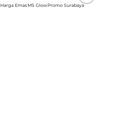
Harga Emas
MS Glow
Promo Surabaya
Kolaborasi
Lihat Semua
Postingan Terakhir