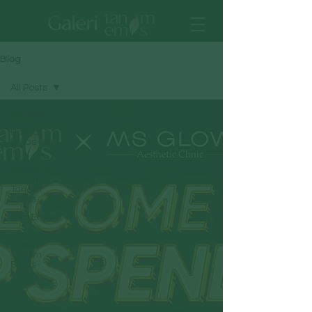
Blog
All Posts
All Posts
Harga
Emas Hari
Ini
Pameran
Galeri
Tanam
Emas
Jual Emas
Pembukaan
Galeri
Tanam
Emas