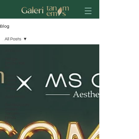
Blog
All Posts
All Posts
Harga
Emas Hari
Ini
Pameran
Galeri
Tanam
Emas
Jual Emas
Pembukaan
Galeri
Tanam
Emas