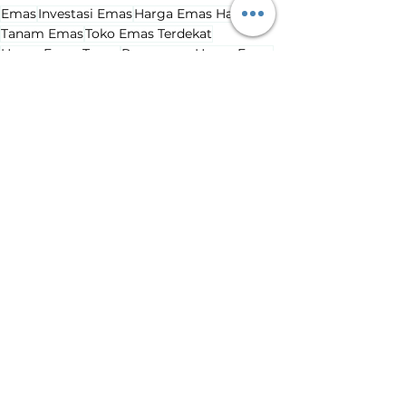
Emas
Investasi Emas
Harga Emas Hari Ini
Tanam Emas
Toko Emas Terdekat
Harga Emas Turun
Penurunan Harga Emas
Harga Emas Hari Ini
Lihat Semua
Postingan Terakhir