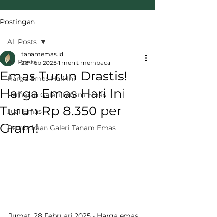
Postingan
All Posts
tanamemas.id
All Posts
28 Feb 2025
1 menit membaca
Emas Turun Drastis!
Harga Emas Hari Ini
Harga Emas Hari Ini
Pameran Galeri Tanam Emas
Turun Rp 8.350 per
Jual Emas
Gram!
Pembukaan Galeri Tanam Emas
Jumat, 28 Februari 2025 - Harga emas 