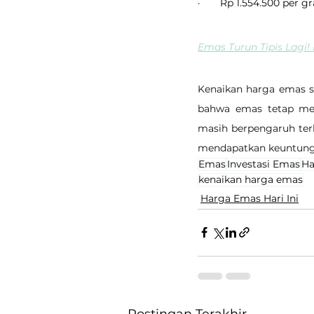
·       Rp 1.554.500 per 
Emas Turun Tipis Lagi!
Kenaikan harga emas s
bahwa emas tetap menj
masih berpengaruh ter
mendapatkan keuntunga
Emas
Investasi Emas
Ha
kenaikan harga emas
Harga Emas Hari Ini
Postingan Terakhir