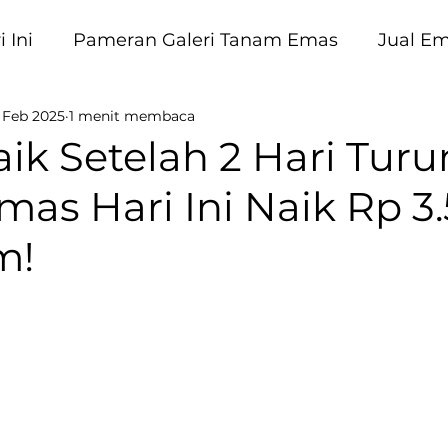
 Ini
Pameran Galeri Tanam Emas
Jual E
 Feb 2025
1 menit membaca
am Emas
k Setelah 2 Hari Turu
as Hari Ini Naik Rp 3
m!