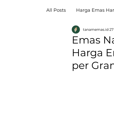
All Posts
Harga Emas Hari
tanamemas.id
27
Pembukaan Galeri Tan
Emas Nai
Harga Em
per Gra