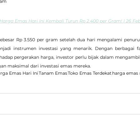
gram
 Harga Emas Hari Ini Kembali Turun Rp 2.400 per Gram! | 26 Feb
ebesar Rp 3.550 per gram setelah dua hari mengalami penur
adi instrumen investasi yang menarik. Dengan berbagai fa
hadap pergerakan harga, investor perlu bijak dalam mengambil
n maksimal dari investasi emas mereka.
rga Emas Hari Ini
Tanam Emas
Toko Emas Terdekat
harga emas 