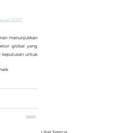
ruari 2025
unan menunjukkan 
ktor global yang 
 keputusan untuk 
naik
Lihat Semua