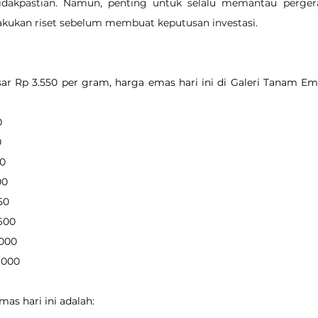
idakpastian. Namun, penting untuk selalu memantau perger
akukan riset sebelum membuat keputusan investasi.
r Rp 3.550 per gram, harga emas hari ini di Galeri Tanam Ema
0
0
50
00
350
.600
.000
9.000
as hari ini adalah: