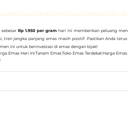
n Naik! Harga Emas Hari Ini Naik Lagi Rp 3.800 per Gram! | 24
sebesar 
Rp 1.950 per gram
 hari ini memberikan peluang menar
si, tren jangka panjang emas masih positif. Pastikan Anda ter
n ini untuk berinvestasi di emas dengan bijak!
rga Emas Hari Ini
Tanam Emas
Toko Emas Terdekat
Harga Emas
s