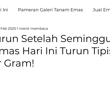
 Ini
Pameran Galeri Tanam Emas
Jual E
 Feb 2025
1 menit membaca
am Emas
run Setelah Seminggu
as Hari Ini Turun Tip
r Gram!