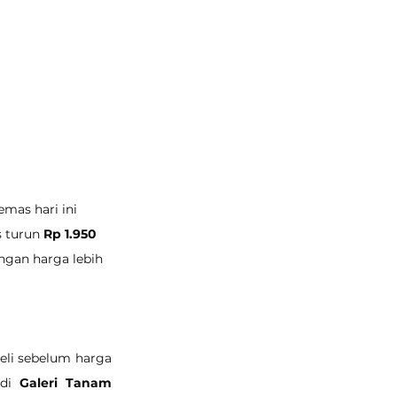
mas hari ini 
 turun 
Rp 1.950 
ngan harga lebih 
li sebelum harga 
di 
Galeri Tanam 