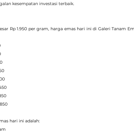
ggalan kesempatan investasi terbaik.
ar Rp 1.950 per gram, harga emas hari ini di Galeri Tanam Em
0
0
00
350
200
.450
.850
7.850
as hari ini adalah:
ram