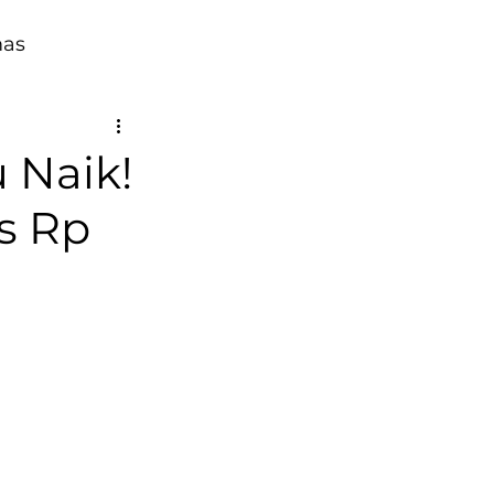
mas
 Naik!
is Rp