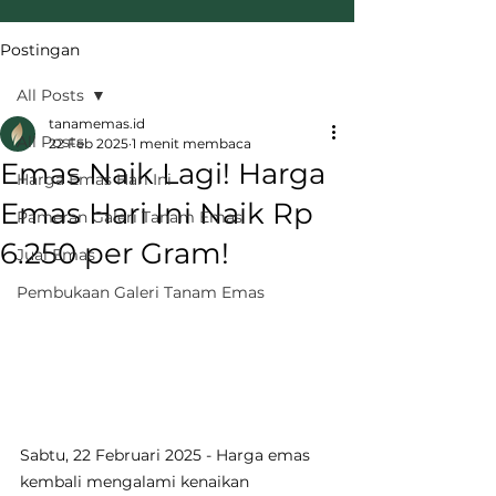
Postingan
All Posts
tanamemas.id
All Posts
22 Feb 2025
1 menit membaca
Emas Naik Lagi! Harga
Harga Emas Hari Ini
Emas Hari Ini Naik Rp
Pameran Galeri Tanam Emas
6.250 per Gram!
Jual Emas
Pembukaan Galeri Tanam Emas
Sabtu, 22 Februari 2025 - Harga emas 
kembali mengalami kenaikan 