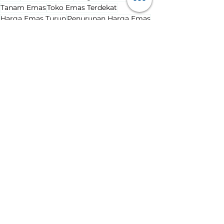
Tanam Emas
Toko Emas Terdekat
Harga Emas Turun
Penurunan Harga Emas
Harga Emas Hari Ini
Lihat Semua
Postingan Terakhir