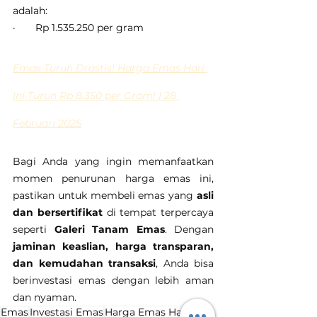
adalah:
·       Rp 1.535.250 per gram
Emas Turun Drastis! Harga Emas Hari 
Ini Turun Rp 8.350 per Gram! | 28 
Februari 2025
Bagi Anda yang ingin memanfaatkan 
momen penurunan harga emas ini, 
pastikan untuk membeli emas yang 
asli 
dan bersertifikat
 di tempat terpercaya 
seperti 
Galeri Tanam Emas
. Dengan 
jaminan keaslian, harga transparan, 
dan kemudahan transaksi
, Anda bisa 
berinvestasi emas dengan lebih aman 
dan nyaman.
Emas
Investasi Emas
Harga Emas Hari Ini