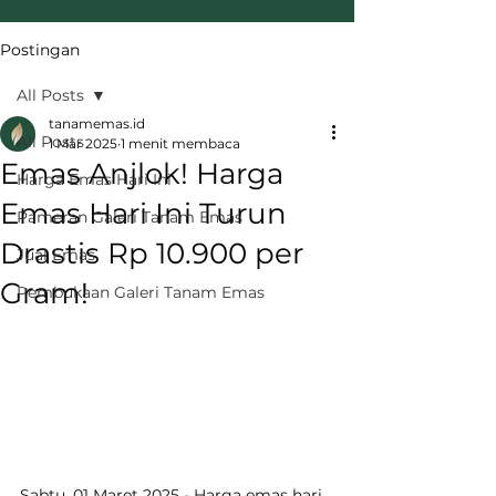
Postingan
All Posts
tanamemas.id
All Posts
1 Mar 2025
1 menit membaca
Emas Anjlok! Harga
Harga Emas Hari Ini
Emas Hari Ini Turun
Pameran Galeri Tanam Emas
Drastis Rp 10.900 per
Jual Emas
Gram!
Pembukaan Galeri Tanam Emas
Sabtu, 01 Maret 2025 - Harga emas hari 