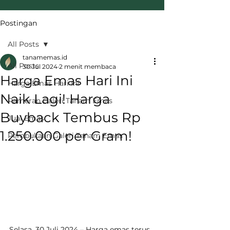
Postingan
All Posts
tanamemas.id
All Posts
30 Jul 2024
2 menit membaca
Harga Emas Hari Ini
Harga Emas Hari Ini
Naik Lagi! Harga
Pameran Galeri Tanam Emas
Buyback Tembus Rp
Jual Emas
1.250.000 per Gram!
Pembukaan Galeri Tanam Emas
Selasa, 30 Juli 2024 – Harga emas terus 