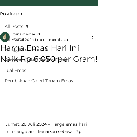
Postingan
All Posts
tanamemas.id
All Posts
26 Jul 2024
1 menit membaca
Harga Emas Hari Ini
Harga Emas Hari Ini
Naik Rp 6.050 per Gram!
Pameran Galeri Tanam Emas
Jual Emas
Pembukaan Galeri Tanam Emas
Jumat, 26 Juli 2024 – Harga emas hari 
ini mengalami kenaikan sebesar Rp 