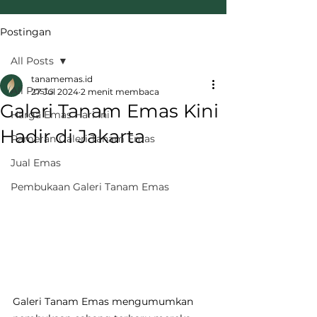
Postingan
All Posts
tanamemas.id
All Posts
27 Jul 2024
2 menit membaca
Galeri Tanam Emas Kini
Harga Emas Hari Ini
Hadir di Jakarta
Pameran Galeri Tanam Emas
Jual Emas
Pembukaan Galeri Tanam Emas
Galeri Tanam Emas mengumumkan 