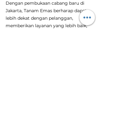
Dengan pembukaan cabang baru di 
Jakarta, Tanam Emas berharap dapat 
lebih dekat dengan pelanggan, 
memberikan layanan yang lebih baik, 
dan memberikan kontribusi positif 
terhadap pertumbuhan investasi emas 
di Indonesia. Untuk informasi lebih 
lanjut tentang Tanam Emas, kunjungi 
website
 resmi di 
galeri.tanamemas.id
 dan ikuti akun 
Instagram @
tanamemas.id
.
Emas
Investasi Emas
Tanam Emas
Toko Emas Terdekat
Jakarta