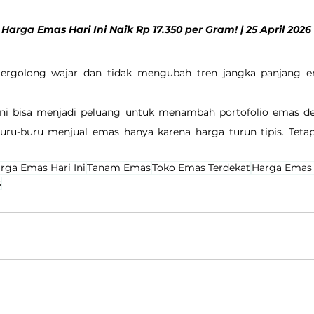
arga Emas Hari Ini Naik Rp 17.350 per Gram! | 25 April 2026
tergolong wajar dan tidak mengubah tren jangka panjang em
i ini bisa menjadi peluang untuk menambah portofolio emas d
rburu-buru menjual emas hanya karena harga turun tipis. Teta
rga Emas Hari Ini
Tanam Emas
Toko Emas Terdekat
Harga Emas
s