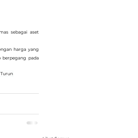
as sebagai aset 
engan harga yang 
p berpegang pada 
 Turun