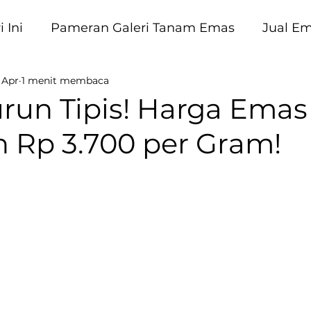
 Ini
Pameran Galeri Tanam Emas
Jual E
 Apr
1 menit membaca
am Emas
run Tipis! Harga Emas
n Rp 3.700 per Gram!