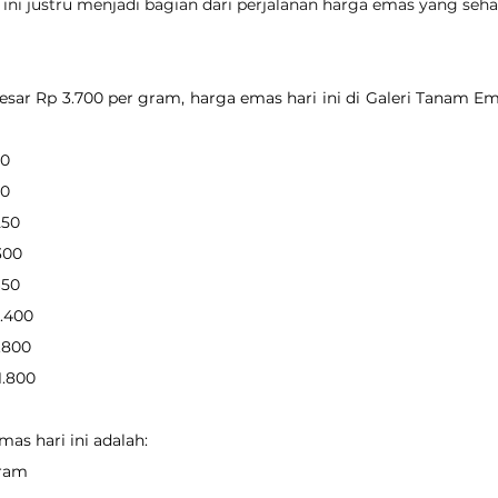
 ini justru menjadi bagian dari perjalanan harga emas yang seha
ar Rp 3.700 per gram, harga emas hari ini di Galeri Tanam Em
00
50
250
.300
650
8.400
1.800
31.800
as hari ini adalah:
gram