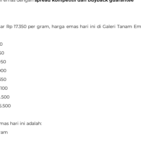
r Rp 17.350 per gram, harga emas hari ini di Galeri Tanam Em
00
850
950
.000
.350
.100
5.500
35.500
as hari ini adalah:
gram