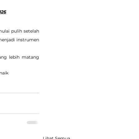
026
lai pulih setelah 
enjadi instrumen 
ang lebih matang 
naik
Lihat Semua