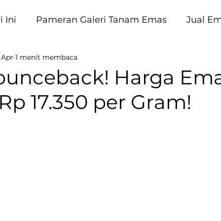
 Ini
Pameran Galeri Tanam Emas
Jual E
 Apr
1 menit membaca
am Emas
unceback! Harga Ema
 Rp 17.350 per Gram!