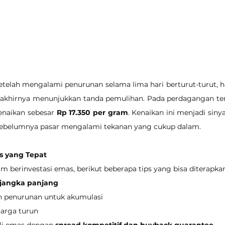
Setelah mengalami penurunan selama lima hari berturut-turut, ha
enaikan sebesar 
Rp 17.350 per gram
. Kenaikan ini menjadi sinyal
 sebelumnya pasar mengalami tekanan yang cukup dalam.
as yang Tepat
m berinvestasi emas, berikut beberapa tips yang bisa diterapkan
 jangka panjang
 penurunan untuk akumulasi
harga turun
eli emas dengan 
spread kompetitif dan buyback guarantee