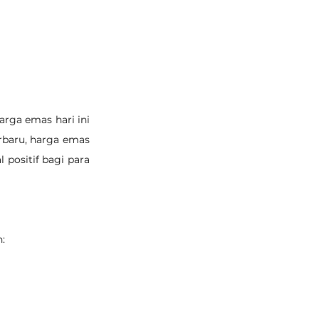
rga emas hari ini 
 akhirnya menunjukkan tanda pemulihan. Pada perdagangan terbaru, harga emas 
 positif bagi para 
: