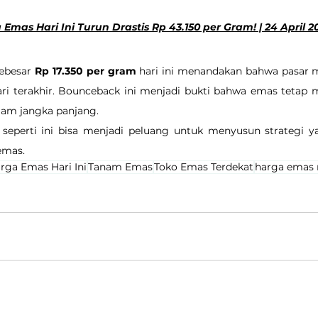
Emas Hari Ini Turun Drastis Rp 43.150 per Gram! | 24 April 2
ebesar 
Rp 17.350 per gram
 hari ini menandakan bahwa pasar mu
ri terakhir. Bounceback ini menjadi bukti bahwa emas tetap m
alam jangka panjang.
seperti ini bisa menjadi peluang untuk menyusun strategi y
emas.
rga Emas Hari Ini
Tanam Emas
Toko Emas Terdekat
harga emas 