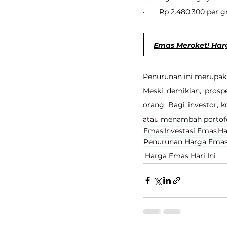
·       Rp 2.480.300 per 
Emas Meroket! Harga
Penurunan ini merupaka
Meski demikian, prosp
orang. Bagi investor,
atau menambah portofo
Emas
Investasi Emas
Ha
Penurunan Harga Ema
Harga Emas Hari Ini