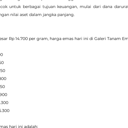
ocok untuk berbagai tujuan keuangan, mulai dari dana darurat
ngan nilai aset dalam jangka panjang.
ar Rp 14.700 per gram, harga emas hari ini di Galeri Tanam Em
00
650
750
.800
150
.900
5.300
55.300
as hari ini adalah: