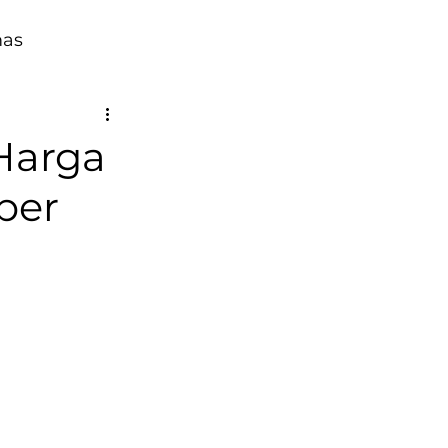
mas
Harga
per