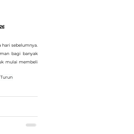
26
hari sebelumnya. 
aman bagi banyak 
uk mulai membeli 
 Turun