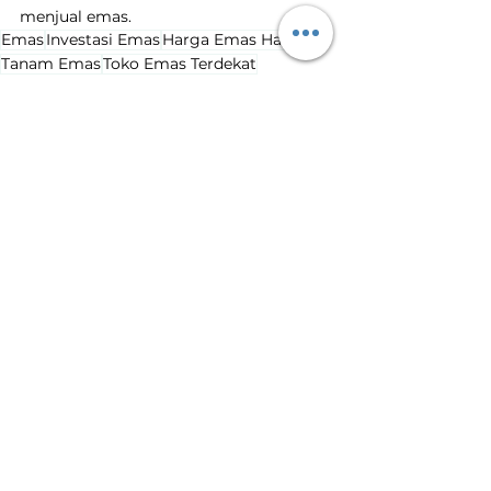
menjual emas.
Emas
Investasi Emas
Harga Emas Hari Ini
Tanam Emas
Toko Emas Terdekat
Harga Emas Turun
Penurunan Harga Emas
Harga Emas Hari Ini
Lihat Semua
Postingan Terakhir