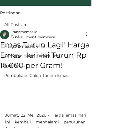
Postingan
All Posts
tanamemas.id
All Posts
22 Mei
1 menit membaca
Emas Turun Lagi! Harga
Harga Emas Hari Ini
Emas Hari Ini Turun Rp
Pameran Galeri Tanam Emas
16.000 per Gram!
Jual Emas
Pembukaan Galeri Tanam Emas
Jumat, 22 Mei 2026 - Harga emas hari 
ini kembali mengalami penurunan. 