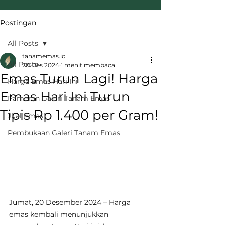
Postingan
All Posts
tanamemas.id
All Posts
20 Des 2024
1 menit membaca
Emas Turun Lagi! Harga
Harga Emas Hari Ini
Emas Hari Ini Turun
Pameran Galeri Tanam Emas
Tipis Rp 1.400 per Gram!
Jual Emas
Pembukaan Galeri Tanam Emas
Jumat, 20 Desember 2024 – Harga 
emas kembali menunjukkan 