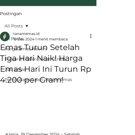
Postingan
All Posts
tanamemas.id
All Posts
19 Des 2024
1 menit membaca
Emas Turun Setelah
Harga Emas Hari Ini
Tiga Hari Naik! Harga
Pameran Galeri Tanam Emas
Emas Hari Ini Turun Rp
Jual Emas
4.200 per Gram!
Pembukaan Galeri Tanam Emas
Kamis, 19 Desember 2024 – Setelah 