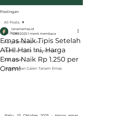
Postingan
All Posts
tanamemas.id
All Posts
1 Okt 2025
1 menit membaca
Emas Naik Tipis Setelah
Harga Emas Hari Ini
ATH! Hari Ini, Harga
Pameran Galeri Tanam Emas
Emas Naik Rp 1.250 per
Jual Emas
Gram!
Pembukaan Galeri Tanam Emas
Rabu, 01 Oktober 2025 - Harga emas 