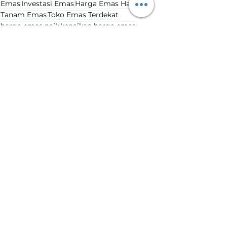
Emas
Investasi Emas
Harga Emas Hari Ini
Tanam Emas
Toko Emas Terdekat
harga emas naik
kenaikan harga emas
Harga Emas Hari Ini
Lihat Semua
Postingan Terakhir