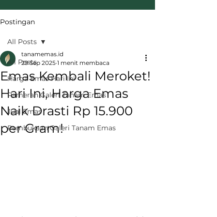
Postingan
All Posts
tanamemas.id
All Posts
29 Sep 2025
1 menit membaca
Emas Kembali Meroket!
Harga Emas Hari Ini
Hari Ini, Harga Emas
Pameran Galeri Tanam Emas
Naik Drasti Rp 15.900
Jual Emas
per Gram!
Pembukaan Galeri Tanam Emas