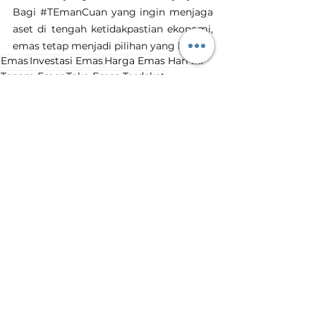
Bagi 
#TEmanCuan
 yang ingin menjaga 
aset di tengah ketidakpastian ekonomi, 
emas tetap menjadi pilihan yang bijak.
Emas
Investasi Emas
Harga Emas Hari Ini
Tanam Emas
Toko Emas Terdekat
harga emas naik
kenaikan harga emas
Harga Emas Hari Ini
Lihat Semua
Postingan Terakhir