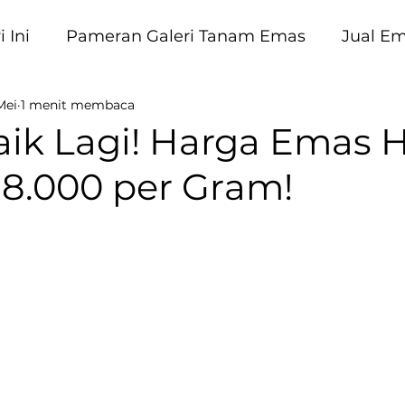
 Ini
Pameran Galeri Tanam Emas
Jual E
Mei
1 menit membaca
am Emas
ik Lagi! Harga Emas Ha
 8.000 per Gram!