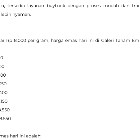
itu, tersedia layanan buyback dengan proses mudah dan tra
 lebih nyaman.
r Rp 8.000 per gram, harga emas hari ini di Galeri Tanam Ema
50
900
000
.050
.400
.150
8.550
08.550
as hari ini adalah: