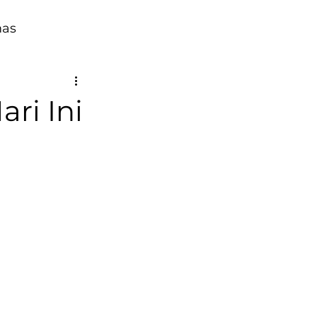
mas
ri Ini