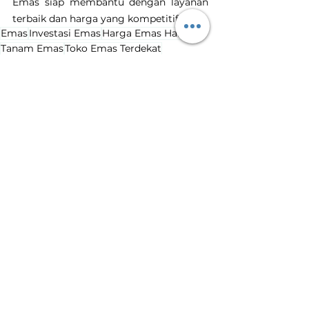
Emas siap membantu dengan layanan 
terbaik dan harga yang kompetitif.
Emas
Investasi Emas
Harga Emas Hari Ini
Tanam Emas
Toko Emas Terdekat
harga emas naik
kenaikan harga emas
Harga Emas Hari Ini
Lihat Semua
Postingan Terakhir