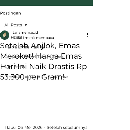
Postingan
All Posts
tanamemas.id
All Posts
6 Mei
1 menit membaca
Setelah Anjlok, Emas
Harga Emas Hari Ini
Meroket! Harga Emas
Pameran Galeri Tanam Emas
Hari Ini Naik Drastis Rp
Jual Emas
53.300 per Gram!
Pembukaan Galeri Tanam Emas
Rabu, 06 Mei 2026 - Setelah sebelumnya 