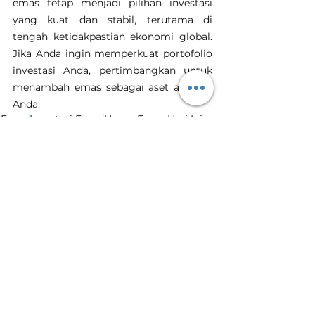
emas tetap menjadi pilihan investasi 
yang kuat dan stabil, terutama di 
tengah ketidakpastian ekonomi global. 
Jika Anda ingin memperkuat portofolio 
investasi Anda, pertimbangkan untuk 
menambah emas sebagai aset andalan 
Anda.
Emas
Investasi Emas
Harga Emas Hari Ini
Tanam Emas
Toko Emas Terdekat
harga emas naik
kenaikan harga emas
Harga Emas Hari Ini
Lihat Semua
Postingan Terakhir