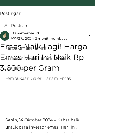
Postingan
All Posts
tanamemas.id
All Posts
14 Okt 2024
2 menit membaca
Emas Naik Lagi! Harga
Harga Emas Hari Ini
Emas Hari Ini Naik Rp
Pameran Galeri Tanam Emas
3.600 per Gram!
Jual Emas
Pembukaan Galeri Tanam Emas
Senin, 14 Oktober 2024 – Kabar baik 
untuk para investor emas! Hari ini, 