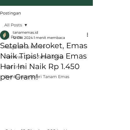
Postingan
All Posts
tanamemas.id
All Posts
12 Okt 2024
1 menit membaca
Setelah Meroket, Emas
Harga Emas Hari Ini
Naik Tipis! Harga Emas
Pameran Galeri Tanam Emas
Hari Ini Naik Rp 1.450
Jual Emas
per Gram!
Pembukaan Galeri Tanam Emas