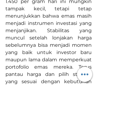
1.450 per gram hari ini mungkin 
tampak kecil, tetapi tetap 
menunjukkan bahwa emas masih 
menjadi instrumen investasi yang 
menjanjikan. Stabilitas yang 
muncul setelah lonjakan harga 
sebelumnya bisa menjadi momen 
yang baik untuk investor baru 
maupun lama dalam memperkuat 
portofolio emas mereka. Terus 
pantau harga dan pilih strategi 
yang sesuai dengan kebutuhan 
investasi Anda!
Emas
Investasi Emas
Harga Emas Hari Ini
Tanam Emas
Toko Emas Terdekat
harga emas naik
kenaikan harga emas
Harga Emas Hari Ini