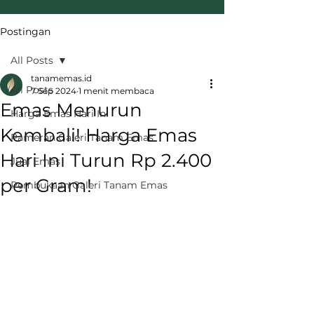
Postingan
All Posts
tanamemas.id
All Posts
7 Sep 2024
1 menit membaca
Emas Menurun
Harga Emas Hari Ini
Kembali! Harga Emas
Pameran Galeri Tanam Emas
Hari Ini Turun Rp 2.400
Jual Emas
per Gram!
Pembukaan Galeri Tanam Emas