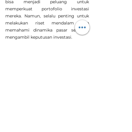
bisa menjadi peluang untuk 
memperkuat portofolio investasi 
mereka. Namun, selalu penting untuk 
melakukan riset mendalam dan 
memahami dinamika pasar sebelum 
mengambil keputusan investasi.
Emas
Harga Emas Hari Ini
Tanam Emas
Toko Emas Terdekat
Harga Emas Hari Ini
Lihat Semua
Postingan Terakhir