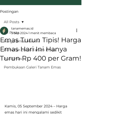
Postingan
All Posts
tanamemas.id
All Posts
5 Sep 2024
1 menit membaca
Emas Turun Tipis! Harga
Harga Emas Hari Ini
Emas Hari Ini Hanya
Pameran Galeri Tanam Emas
Turun Rp 400 per Gram!
Jual Emas
Pembukaan Galeri Tanam Emas
Kamis, 05 September 2024 – Harga 
emas hari ini mengalami sedikit 