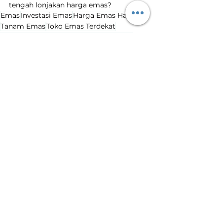
tengah lonjakan harga emas?
Emas
Investasi Emas
Harga Emas Hari Ini
Tanam Emas
Toko Emas Terdekat
harga emas naik
kenaikan harga emas
Harga Emas Hari Ini
Lihat Semua
Postingan Terakhir