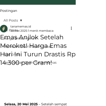
Postingan
All Posts
tanamemas.id
All Posts
20 Mei 2025
1 menit membaca
Emas Anjlok Setelah
Harga Emas Hari Ini
Meroket! Harga Emas
Pameran Galeri Tanam Emas
Hari Ini Turun Drastis Rp
Jual Emas
14.300 per Gram!
Pembukaan Galeri Tanam Emas
Selasa, 20 Mei 2025
 – Setelah sempat 