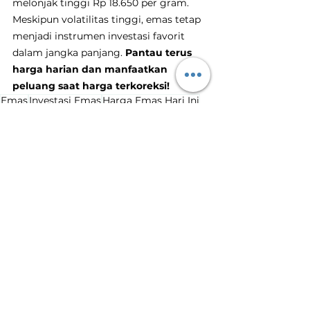
melonjak tinggi Rp 18.650 per gram. 
Meskipun volatilitas tinggi, emas tetap 
menjadi instrumen investasi favorit 
dalam jangka panjang. 
Pantau terus 
harga harian dan manfaatkan 
peluang saat harga terkoreksi!
Emas
Investasi Emas
Harga Emas Hari Ini
Tanam Emas
Toko Emas Terdekat
Harga Emas Turun
Penurunan Harga Emas
Harga Emas Hari Ini
Lihat Semua
Postingan Terakhir