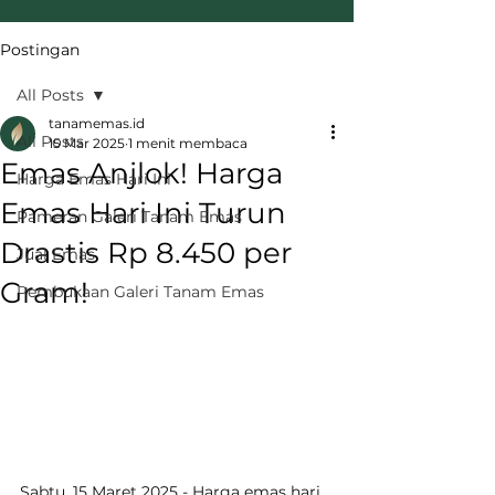
Postingan
All Posts
tanamemas.id
All Posts
15 Mar 2025
1 menit membaca
Emas Anjlok! Harga
Harga Emas Hari Ini
Emas Hari Ini Turun
Pameran Galeri Tanam Emas
Drastis Rp 8.450 per
Jual Emas
Gram!
Pembukaan Galeri Tanam Emas
Sabtu, 15 Maret 2025 - Harga emas hari 