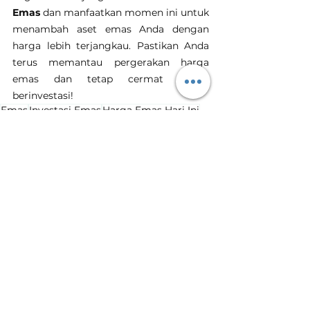
Emas
 dan manfaatkan momen ini untuk 
menambah aset emas Anda dengan 
harga lebih terjangkau. Pastikan Anda 
terus memantau pergerakan harga 
emas dan tetap cermat dalam 
berinvestasi!
Emas
Investasi Emas
Harga Emas Hari Ini
Tanam Emas
Toko Emas Terdekat
Harga Emas Turun
Penurunan Harga Emas
Harga Emas Hari Ini
Lihat Semua
Postingan Terakhir