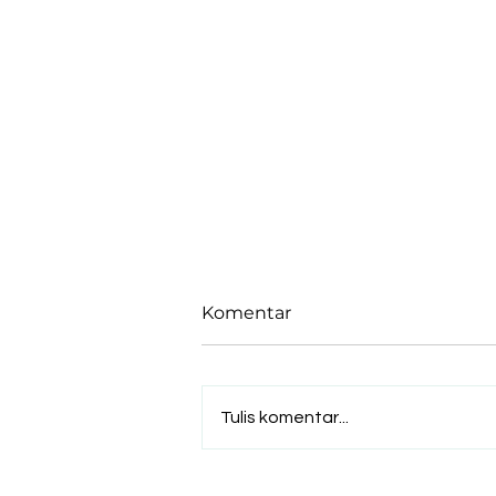
Komentar
Tulis komentar...
Emas Meroket! Harga