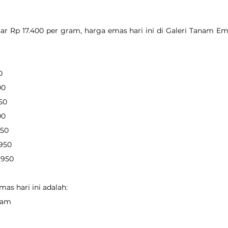
r Rp 17.400 per gram, harga emas hari ini di Galeri Tanam Em
0
00
450
00
550
.950
2.950
as hari ini adalah:
gram