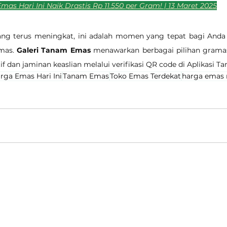
as Hari Ini Naik Drastis Rp 11.550 per Gram!
 | 13 Maret 2025
g terus meningkat, ini adalah momen yang tepat bagi Anda 
mas. 
Galeri Tanam Emas
 menawarkan berbagai pilihan grama
f dan jaminan keaslian melalui verifikasi QR code di Aplikasi 
rga Emas Hari Ini
Tanam Emas
Toko Emas Terdekat
harga emas 