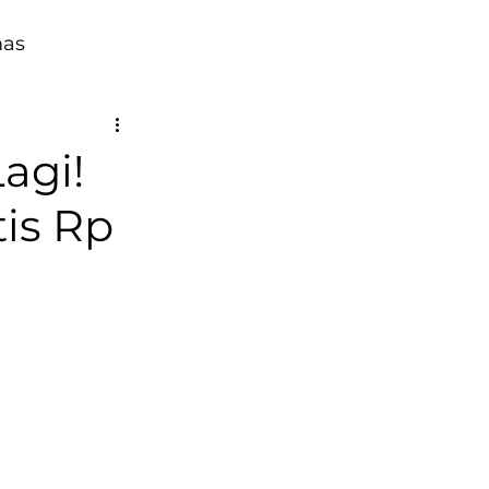
mas
agi!
tis Rp