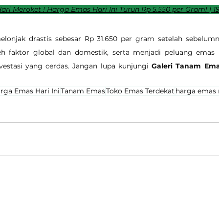
ri Meroket ! Harga Emas Hari Ini Turun Rp 5.550 per Gram! | 19
elonjak drastis sebesar Rp 31.650 per gram setelah sebelumn
leh faktor global dan domestik, serta menjadi peluang emas
estasi yang cerdas. Jangan lupa kunjungi 
Galeri Tanam Em
rga Emas Hari Ini
Tanam Emas
Toko Emas Terdekat
harga emas 