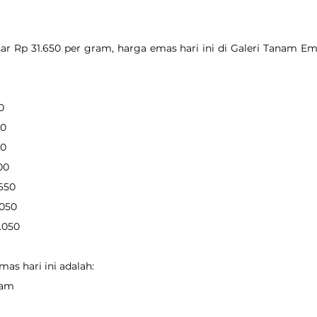
r Rp 31.650 per gram, harga emas hari ini di Galeri Tanam Em
0
00
50
400
.650
.050
2.050
as hari ini adalah:
gram