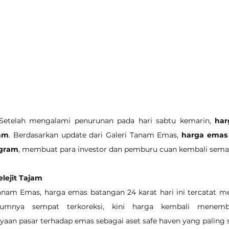
- Setelah mengalami penurunan pada hari sabtu kemarin, 
har
jam
. Berdasarkan update dari Galeri Tanam Emas, 
harga emas 
 gram
, membuat para investor dan pemburu cuan kembali sema
lejit Tajam
anam Emas, harga emas batangan 24 karat hari ini tercatat me
belumnya sempat terkoreksi, kini harga kembali menembu
an pasar terhadap emas sebagai aset safe haven yang paling s