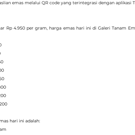
easlian emas melalui QR code yang terintegrasi dengan aplikasi
r Rp 4.950 per gram, harga emas hari ini di Galeri Tanam Ema
0
0
50
700
550
.800
.200
.200
as hari ini adalah:
gram