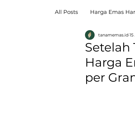
All Posts
Harga Emas Hari
tanamemas.id
15
Pembukaan Galeri Tan
Setelah
Harga E
per Gra