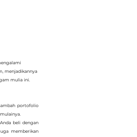
mengalami 
am, menjadikannya 
am mulia ini.
ambah portofolio 
emulainya.
Anda beli dengan 
juga memberikan 