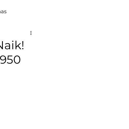
mas
aik!
.950