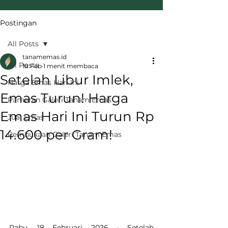
Postingan
All Posts
tanamemas.id
All Posts
18 Feb
1 menit membaca
Setelah Libur Imlek,
Harga Emas Hari Ini
Emas Turun! Harga
Pameran Galeri Tanam Emas
Emas Hari Ini Turun Rp
Jual Emas
14.600 per Gram!
Pembukaan Galeri Tanam Emas
Rabu, 18 Februari 2026 - Setelah 