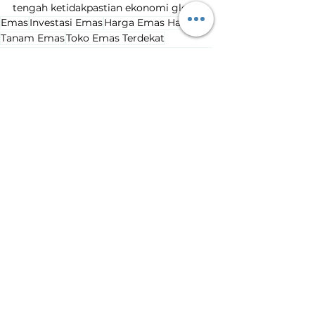
tengah ketidakpastian ekonomi global.
Emas
Investasi Emas
Harga Emas Hari Ini
Tanam Emas
Toko Emas Terdekat
Harga Emas Turun
Penurunan Harga Emas
Harga Emas Hari Ini
Lihat Semua
Postingan Terakhir