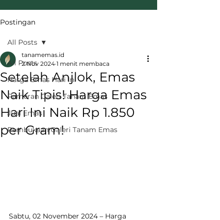
Postingan
All Posts
tanamemas.id
All Posts
2 Nov 2024
1 menit membaca
Setelah Anjlok, Emas
Harga Emas Hari Ini
Naik Tipis! Harga Emas
Pameran Galeri Tanam Emas
Hari Ini Naik Rp 1.850
Jual Emas
per Gram!
Pembukaan Galeri Tanam Emas
Sabtu, 02 November 2024 – Harga 