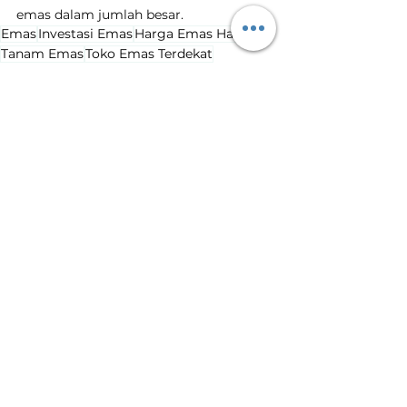
emas dalam jumlah besar.
Emas
Investasi Emas
Harga Emas Hari Ini
Tanam Emas
Toko Emas Terdekat
harga emas naik
kenaikan harga emas
Harga Emas Hari Ini
Lihat Semua
Postingan Terakhir