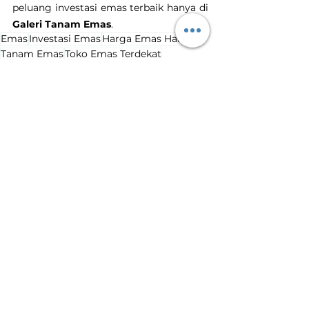
peluang investasi emas terbaik hanya di 
Galeri Tanam Emas
.
Emas
Investasi Emas
Harga Emas Hari Ini
Tanam Emas
Toko Emas Terdekat
harga emas naik
kenaikan harga emas
Harga Emas Hari Ini
Lihat Semua
Postingan Terakhir