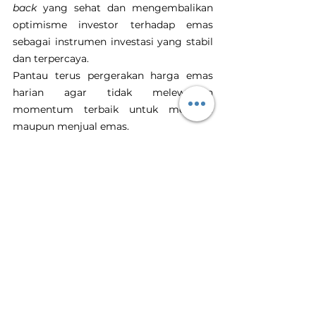
back
 yang sehat dan mengembalikan 
optimisme investor terhadap emas 
sebagai instrumen investasi yang stabil 
dan terpercaya.
Pantau terus pergerakan harga emas 
harian agar tidak melewatkan 
momentum terbaik untuk membeli 
maupun menjual emas.
Emas
Investasi Emas
Harga Emas Hari Ini
Tanam Emas
Toko Emas Terdekat
harga emas naik
kenaikan harga emas
Harga Emas Hari Ini
Lihat Semua
Postingan Terakhir