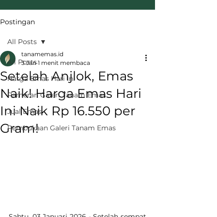
Postingan
All Posts
tanamemas.id
All Posts
3 Jan
1 menit membaca
Setelah Anjlok, Emas
Harga Emas Hari Ini
Naik! Harga Emas Hari
Pameran Galeri Tanam Emas
Ini Naik Rp 16.550 per
Jual Emas
Gram!
Pembukaan Galeri Tanam Emas
Sabtu, 03 Januari 2026 - Setelah sempat 