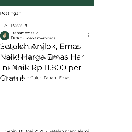
Postingan
All Posts
tanamemas.id
All Posts
8 Jun
1 menit membaca
Setelah Anjlok, Emas
Harga Emas Hari Ini
Naik! Harga Emas Hari
Pameran Galeri Tanam Emas
Ini Naik Rp 11.800 per
Jual Emas
Gram!
Pembukaan Galeri Tanam Emas
Senin, 08 Mei 2026 - Setelah mengalami 