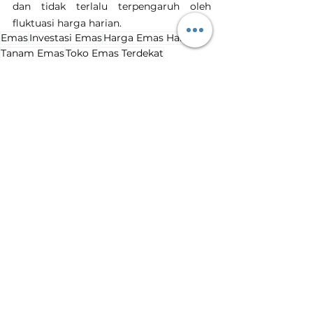
dan tidak terlalu terpengaruh oleh 
fluktuasi harga harian.
Emas
Investasi Emas
Harga Emas Hari Ini
Tanam Emas
Toko Emas Terdekat
harga emas naik
kenaikan harga emas
Harga Emas Hari Ini
Lihat Semua
Postingan Terakhir