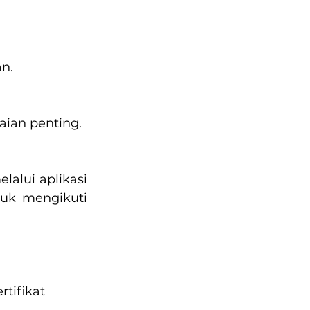
n.
aian penting.
alui aplikasi 
uk mengikuti 
tifikat