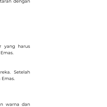
taran dengan 
 yang harus 
m Emas.
eka. Setelah 
m Emas.
an warna dan 