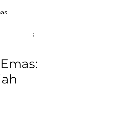
mas
 Emas:
iah