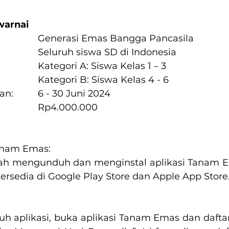
warnai
Tema Lomba:			Generasi Emas Bangga Pancasila
Peserta:					Seluruh siswa SD di Indonesia
						Kategori A: Siswa Kelas 1 – 3
                                           	Kategori B: Siswa Kelas 4 - 6
Periode Pendaftaran:		6 - 30 Juni 2024
Hadiah Total:                   	Rp4.000.000
anam Emas:
lah mengunduh dan menginstal aplikasi Tanam Em
 tersedia di Google Play Store dan Apple App Store
:
 aplikasi, buka aplikasi Tanam Emas dan daftar