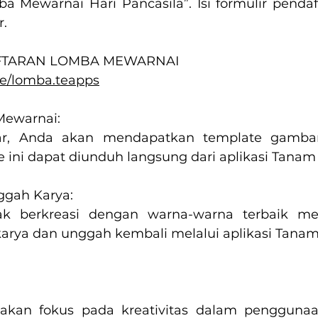
 Mewarnai Hari Pancasila”. Isi formulir pendaf
r.
AFTARAN LOMBA MEWARNAI
.ee/lomba.teapps
Mewarnai:
ar, Anda akan mendapatkan template gambar
e ini dapat diunduh langsung dari aplikasi Tana
gah Karya:
ak berkreasi dengan warna-warna terbaik mer
il karya dan unggah kembali melalui aplikasi Tana
 akan fokus pada kreativitas dalam pengguna