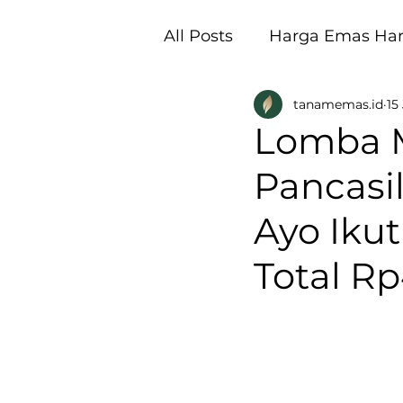
All Posts
Harga Emas Hari
tanamemas.id
15
Pembukaan Galeri Tan
Lomba M
Pancasi
Ayo Iku
Total Rp