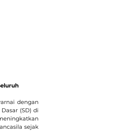
eluruh 
arnai dengan 
Dasar (SD) di 
eningkatkan 
ncasila sejak 