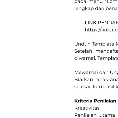
pada menu “Lomba
lengkap dan bena
	LINK PEND
https://linktr
Unduh Template 
Setelah mendaft
diwarnai. Templat
Mewarnai dan Ung
Biarkan anak-an
selesai, foto has
Kriteria Penilaian
Kreativitas:
Penilaian utama