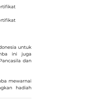
tifikat
tifikat
onesia untuk 
ba ini juga 
ancasila dan 
omba mewarnai 
gkan hadiah 