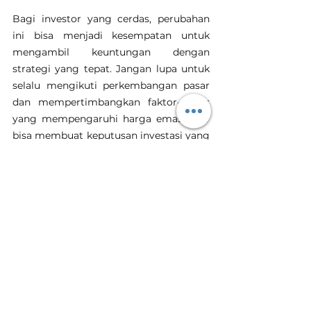
Bagi investor yang cerdas, perubahan 
ini bisa menjadi kesempatan untuk 
mengambil keuntungan dengan 
strategi yang tepat. Jangan lupa untuk 
selalu mengikuti perkembangan pasar 
dan mempertimbangkan faktor-faktor 
yang mempengaruhi harga emas agar 
bisa membuat keputusan investasi yang 
menguntungkan.
Investasi Emas
Harga Emas Hari Ini
Tanam Emas
Toko Emas Terdekat
Harga Emas Hari Ini
Lihat Semua
Postingan Terakhir