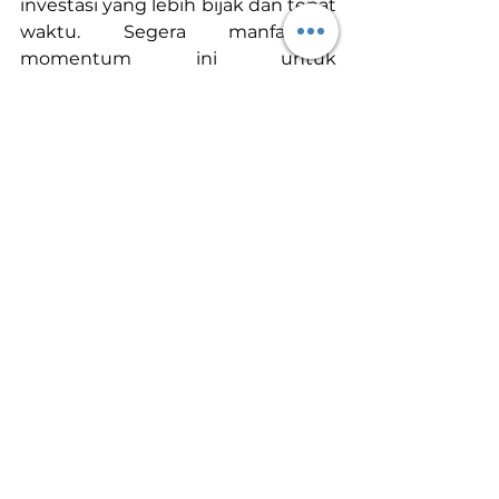
investasi yang lebih bijak dan tepat 
waktu. Segera manfaatkan 
momentum ini untuk 
mengamankan investasi Anda di 
emas melalui Galeri Tanam Emas.
Lihat Semua
Postingan Terakhir