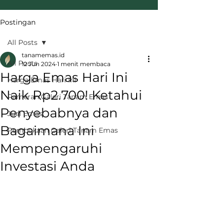
Postingan
All Posts
tanamemas.id
All Posts
12 Jun 2024
1 menit membaca
Harga Emas Hari Ini
Harga Emas Hari Ini
Naik Rp2.700! Ketahui
Pameran Galeri Tanam Emas
Penyebabnya dan
Jual Emas
Bagaimana Ini
Pembukaan Galeri Tanam Emas
Mempengaruhi
Investasi Anda