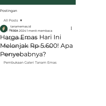
Postingan
All Posts
tanamemas.id
All Posts
11 Jun 2024
1 menit membaca
Harga Emas Hari Ini
Harga Emas Hari Ini
Melonjak Rp 5.600! Apa
Pameran Galeri Tanam Emas
Penyebabnya?
Jual Emas
Pembukaan Galeri Tanam Emas