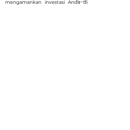
mengamankan investasi Anda di 
emas melalui Galeri Tanam Emas.
Lihat Semua
Postingan Terakhir