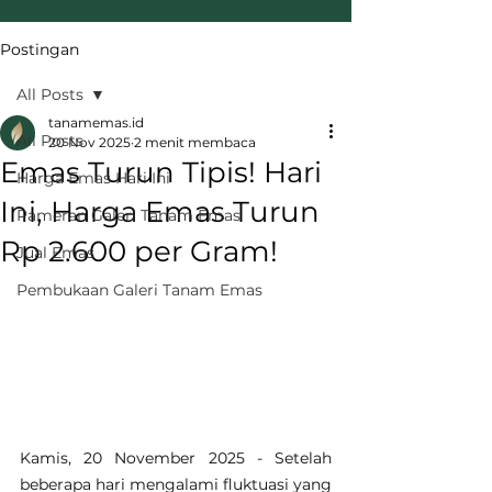
Postingan
All Posts
tanamemas.id
All Posts
20 Nov 2025
2 menit membaca
Emas Turun Tipis! Hari
Harga Emas Hari Ini
Ini, Harga Emas Turun
Pameran Galeri Tanam Emas
Rp 2.600 per Gram!
Jual Emas
Pembukaan Galeri Tanam Emas
Kamis, 20 November 2025 - Setelah 
beberapa hari mengalami fluktuasi yang 