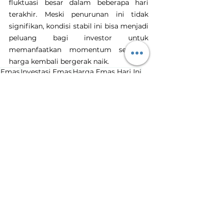
fluktuasi besar dalam beberapa hari 
terakhir. Meski penurunan ini tidak 
signifikan, kondisi stabil ini bisa menjadi 
peluang bagi investor untuk 
memanfaatkan momentum sebelum 
harga kembali bergerak naik.
Emas
Investasi Emas
Harga Emas Hari Ini
Tanam Emas
Toko Emas Terdekat
Harga Emas Turun
Penurunan Harga Emas
Harga Emas Hari Ini
Lihat Semua
Postingan Terakhir