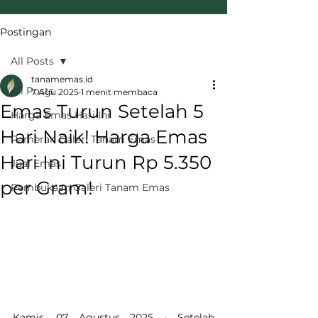
Postingan
All Posts
tanamemas.id
All Posts
7 Agu 2025
1 menit membaca
Emas Turun Setelah 5
Harga Emas Hari Ini
Hari Naik! Harga Emas
Pameran Galeri Tanam Emas
Hari Ini Turun Rp 5.350
Jual Emas
per Gram!
Pembukaan Galeri Tanam Emas
Kamis, 07 Agustus 2025 - Setelah 