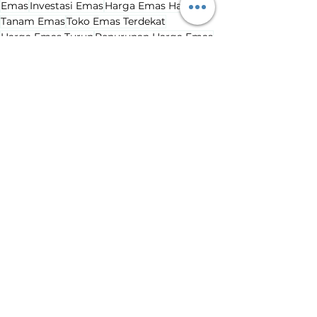
Emas
Investasi Emas
Harga Emas Hari Ini
Tanam Emas
Toko Emas Terdekat
Harga Emas Turun
Penurunan Harga Emas
Harga Emas Hari Ini
Lihat Semua
Postingan Terakhir