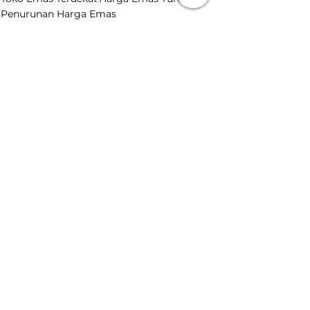
Penurunan Harga Emas
Harga Emas Hari Ini
Lihat Semua
Postingan Terakhir