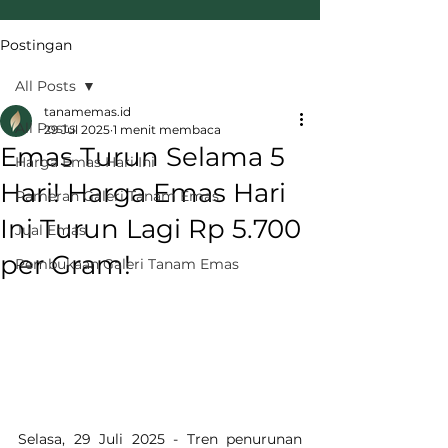
Postingan
All Posts
tanamemas.id
All Posts
29 Jul 2025
1 menit membaca
Emas Turun Selama 5
Harga Emas Hari Ini
Hari! Harga Emas Hari
Pameran Galeri Tanam Emas
Ini Turun Lagi Rp 5.700
Jual Emas
per Gram!
Pembukaan Galeri Tanam Emas
Selasa, 29 Juli 2025 - Tren penurunan 