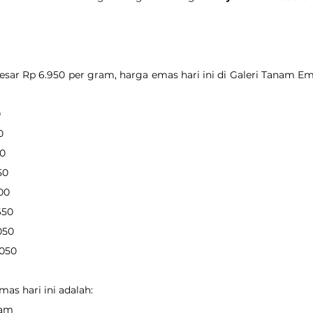
ar Rp 6.950 per gram, harga emas hari ini di Galeri Tanam Em
0
0
00
50
400
650
.050
.050
as hari ini adalah:
ram