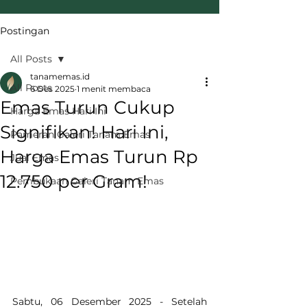
Postingan
All Posts
tanamemas.id
All Posts
6 Des 2025
1 menit membaca
Emas Turun Cukup
Harga Emas Hari Ini
Signifikan! Hari Ini,
Pameran Galeri Tanam Emas
Harga Emas Turun Rp
Jual Emas
12.750 per Gram!
Pembukaan Galeri Tanam Emas
Sabtu, 06 Desember 2025 - Setelah 