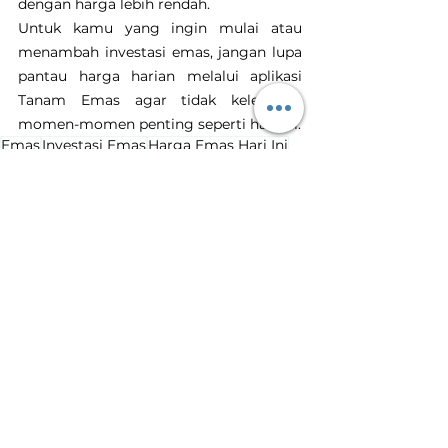
dengan harga lebih rendah.
Untuk kamu yang ingin mulai atau 
menambah investasi emas, jangan lupa 
pantau harga harian melalui aplikasi 
Tanam Emas agar tidak kelewatan 
momen-momen penting seperti hari ini.
Emas
Investasi Emas
Harga Emas Hari Ini
Tanam Emas
Toko Emas Terdekat
Harga Emas Turun
Penurunan Harga Emas
Harga Emas Hari Ini
Lihat Semua
Postingan Terakhir