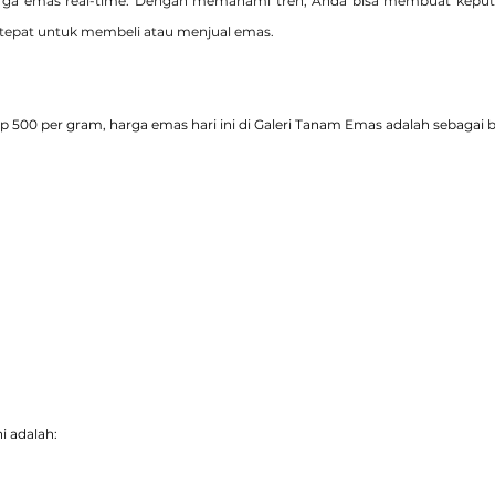
rga emas real-time. Dengan memahami tren, Anda bisa membuat keputus
tepat untuk membeli atau menjual emas.
 500 per gram, harga emas hari ini di Galeri Tanam Emas adalah sebagai b
i adalah: