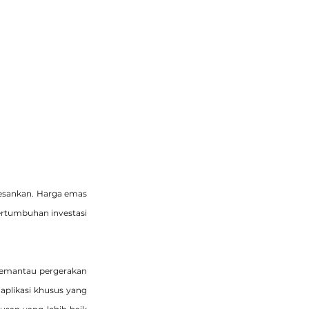
esankan. Harga emas 
ertumbuhan investasi 
memantau pergerakan 
plikasi khusus yang 