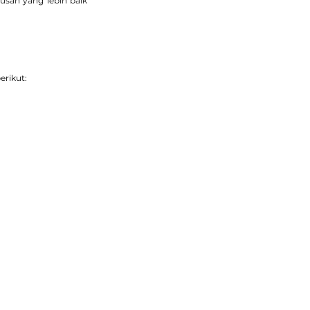
an yang lebih baik 
erikut: