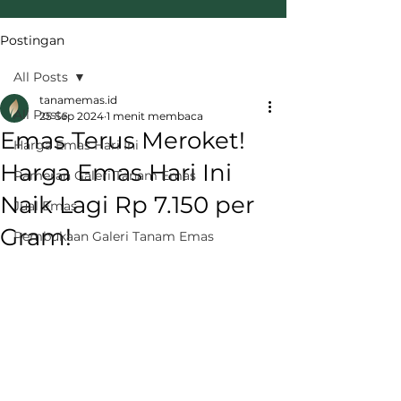
Postingan
All Posts
tanamemas.id
All Posts
25 Sep 2024
1 menit membaca
Emas Terus Meroket!
Harga Emas Hari Ini
Harga Emas Hari Ini
Pameran Galeri Tanam Emas
Naik Lagi Rp 7.150 per
Jual Emas
Gram!
Pembukaan Galeri Tanam Emas